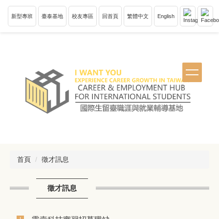
跳
到
新型專班
臺泰基地
校友專區
回首頁
繁體中文
English
主
要
內
容
區
塊
首頁
徵才訊息
徵才訊息