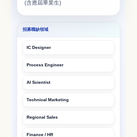
(含應屆畢業生)
招募職缺領域
IC Designer
Process Engineer
AI Scientist
Technical Marketing
Regional Sales
Finance / HR