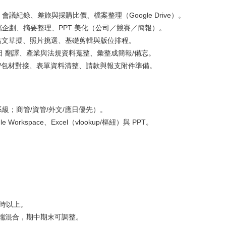
議紀錄、差旅與採購比價、檔案整理（Google Drive）。
企劃、摘要整理、PPT 美化（公司／競賽／簡報）。
G 貼文草擬、照片挑選、基礎剪輯與版位排程。
日 翻譯、產業與法規資料蒐整、彙整成簡報/備忘。
計/包材對接、表單資料清整、請款與報支附件準備。
級；商管/資管/外文/應日優先）。
 Workspace、Excel（vlookup/樞紐）與 PPT。
。
。
小時以上。
/遠端混合，期中期末可調整。