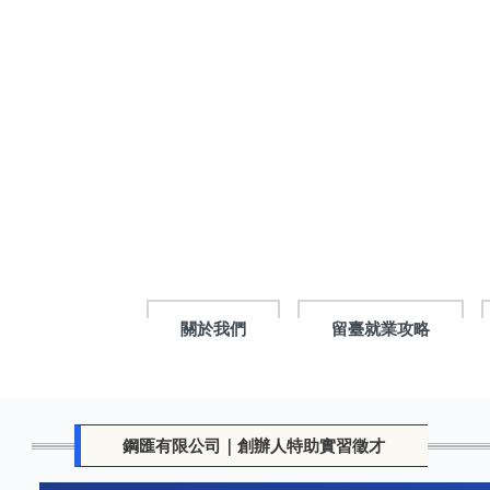
跳
到
主
要
內
容
區
塊
關於我們
留臺就業攻略
鋼匯有限公司｜創辦人特助實習徵才