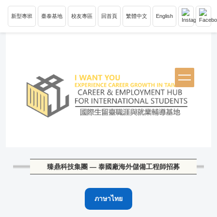
跳
新型專班
臺泰基地
校友專區
回首頁
繁體中文
English
到
主
要
內
容
區
塊
臻鼎科技集團 — 泰國廠海外儲備工程師招募
ภาษาไทย