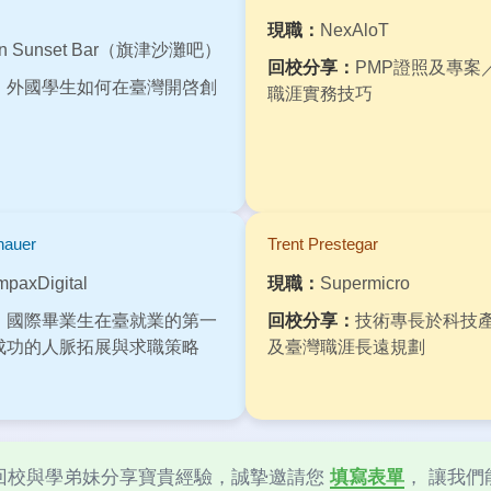
現職：
NexAloT
jin Sunset Bar（旗津沙灘吧）
回校分享：
PMP證照及專案
：
外國學生如何在臺灣開啓創
職涯實務技巧
hauer
Trent Prestegar
paxDigital
現職：
Supermicro
：
國際畢業生在臺就業的第一
回校分享：
技術專長於科技
成功的人脈拓展與求職策略
及臺灣職涯長遠規劃
回校與學弟妹分享寶貴經驗，誠摯邀請您
填寫表單
， 讓我