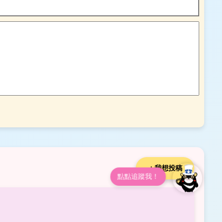
＋我想投稿
點點追蹤我！