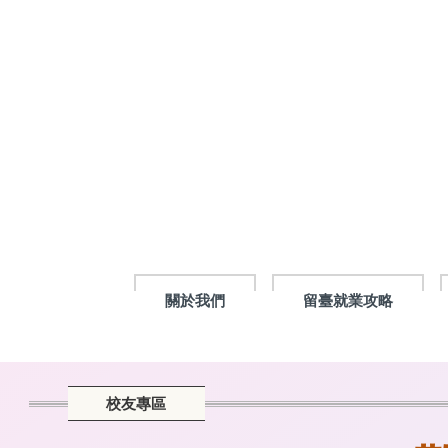
跳
到
主
要
內
容
區
塊
關於我們
留臺就業攻略
校友專區