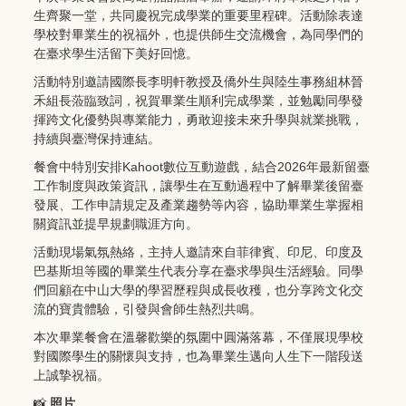
生齊聚一堂，共同慶祝完成學業的重要里程碑。活動除表達
學校對畢業生的祝福外，也提供師生交流機會，為同學們的
在臺求學生活留下美好回憶。
活動特別邀請國際長李明軒教授及僑外生與陸生事務組林晉
禾組長蒞臨致詞，祝賀畢業生順利完成學業，並勉勵同學發
揮跨文化優勢與專業能力，勇敢迎接未來升學與就業挑戰，
持續與臺灣保持連結。
餐會中特別安排Kahoot數位互動遊戲，結合2026年最新留臺
工作制度與政策資訊，讓學生在互動過程中了解畢業後留臺
發展、工作申請規定及產業趨勢等內容，協助畢業生掌握相
關資訊並提早規劃職涯方向。
活動現場氣氛熱絡，主持人邀請來自菲律賓、印尼、印度及
巴基斯坦等國的畢業生代表分享在臺求學與生活經驗。同學
們回顧在中山大學的學習歷程與成長收穫，也分享跨文化交
流的寶貴體驗，引發與會師生熱烈共鳴。
本次畢業餐會在溫馨歡樂的氛圍中圓滿落幕，不僅展現學校
對國際學生的關懷與支持，也為畢業生邁向人生下一階段送
上誠摯祝福。
📸
照片