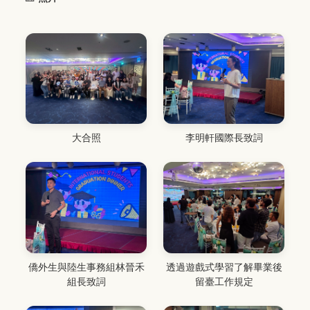
大合照
李明軒國際長致詞
透過遊戲式學習了解畢業後
僑外生與陸生事務組林晉禾
留臺工作規定
組長致詞