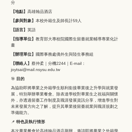
分
【地點】
高雄翰品酒店
【參與對象】
本校外籍生及師長計59人
【語言】
英語
【指導單位】
教育部大專校院國際生留臺就業輔導專業化計
畫
【辦理單位】
國際事務處僑外生與陸生事務組
【聯絡人】
蔡仲柔｜分機2244｜E-mail：
joytsai@mail.nsysu.edu.tw
🎯
目的
為協助即將畢業之外籍學生順利銜接畢業後之升學與就業發
展，特別舉辦畢業餐會。除表達學校對畢業生之祝福與關懷
外，亦透過留臺工作制度及職涯發展資訊分享，增進學生對
未來發展方向之了解，提升其畢業後留臺就業與職涯規劃之
準備能力。
📌
特色及執行情形
本次畢業餐會於高雄翰品酒店舉辦，邀請即將畢業之外籍學