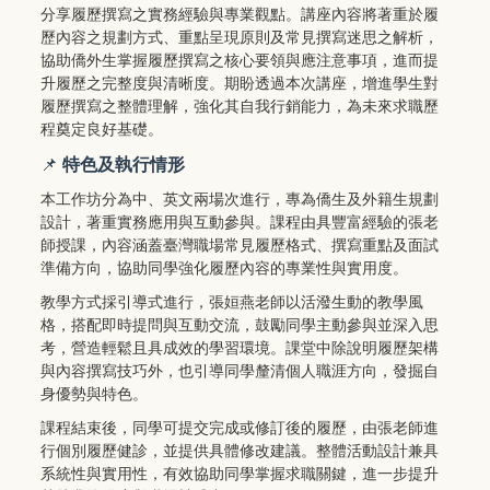
分享履歷撰寫之實務經驗與專業觀點。講座內容將著重於履
歷內容之規劃方式、重點呈現原則及常見撰寫迷思之解析，
協助僑外生掌握履歷撰寫之核心要領與應注意事項，進而提
升履歷之完整度與清晰度。期盼透過本次講座，增進學生對
履歷撰寫之整體理解，強化其自我行銷能力，為未來求職歷
程奠定良好基礎。
📌
特色及執行情形
本工作坊分為中、英文兩場次進行，專為僑生及外籍生規劃
設計，著重實務應用與互動參與。課程由具豐富經驗的張老
師授課，內容涵蓋臺灣職場常見履歷格式、撰寫重點及面試
準備方向，協助同學強化履歷內容的專業性與實用度。
教學方式採引導式進行，張姮燕老師以活潑生動的教學風
格，搭配即時提問與互動交流，鼓勵同學主動參與並深入思
考，營造輕鬆且具成效的學習環境。課堂中除說明履歷架構
與內容撰寫技巧外，也引導同學釐清個人職涯方向，發掘自
身優勢與特色。
課程結束後，同學可提交完成或修訂後的履歷，由張老師進
行個別履歷健診，並提供具體修改建議。整體活動設計兼具
系統性與實用性，有效協助同學掌握求職關鍵，進一步提升