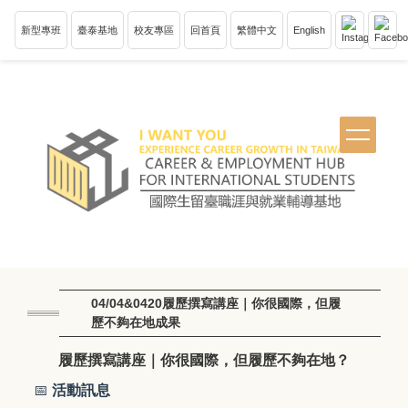
跳
到
新型專班
臺泰基地
校友專區
回首頁
繁體中文
English
主
要
內
容
區
塊
04/04&0420履歷撰寫講座｜你很國際，但履
歷不夠在地成果
履歷撰寫講座｜你很國際，但履歷不夠在地？
📅
活動訊息