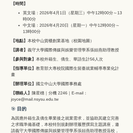
【時間】
英文場：2026年4月1日（星期三）中午12時00分～13
時00分
中文場：2026年4月20日（星期一）中午12時00分～
13時00分
【地點】
本校中山貨櫃創業基地（
校園地圖
）
【講者】
義守大學國際傳媒與娛樂管理學系張姮燕助理教授
【參與對象】
本校外籍生、僑生、華語生計56人次
【指導單位】
教育部大專校院國際生留臺就業輔導專業化計
畫
【辦理單位】
國立中山大學國際事務處
【聯絡人】
陳星橞｜分機 2246｜E-mail：
joyce@mail.nsysu.edu.tw
🎯
目的
為因應外籍生及僑生畢業後之就業需求，並協助其建立完善
之求職準備基礎，本校特別規劃辦理履歷撰寫主題講座，邀
請義守大學國際傳媒與娛樂管理學系張姮燕助理教授蒞校，