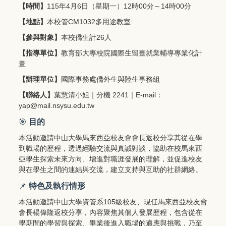
【時間】
115年4月6日（星期一）12時00分～14時00分
【地點】
本校管CM1032多用途教室
【參與對象】
本校僑生計26人
【指導單位】
教育部大專校院國際生留臺就業輔導專業化計
畫
【辦理單位】
國際事務處僑外生與陸生事務組
【聯絡人】
葉慧清小姐｜分機 2241｜E-mail：
yap@mail.nsysu.edu.tw
🎯
目的
本活動邀請中山大學馬來西亞校友會會長返校分享其從在學
到職場的歷程，透過經驗交流與真誠對談，協助在校馬來西
亞學生探索未來方向、增進對職涯發展的理解，並促進校友
與在學生之間的連結與交流，建立支持與互助的社群網絡。
📌
特色及執行情形
本活動邀請中山大學資管系105級校友、現任馬來西亞校友會
會長楊偉隆返校分享，內容聚焦其個人發展歷程，包含從在
學期間的學習與探索、畢業後進入職場的適應與挑戰，乃至