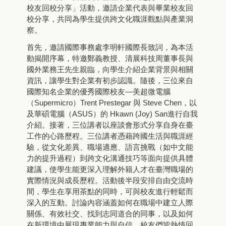
校友回校分享」活動，邀請企業代表與畢業校友回
校分享，共同為學生提供跨文化職涯觀點與產業洞
察。
首先，邀請國際事務處李明軒國際長致詞，為本活
動揭開序幕，特邀鄭義教授、清展科技周董事長與
國外業務王先生親臨，向學生介紹企業背景與相關
資訊，讓學生對企業有初步認識。隨後，三位來自
國際知名企業的優秀國際校友—美超微電腦
（Supermicro）Trent Prestegar 與 Steve Chen，以
及華碩電腦（ASUS）的 Hkawn (Joy) San進行自我
介紹。接著，三位講者以座談會形式分享自身在臺
工作的心路歷程。三位講者憑藉跨國生活與職涯經
驗，從文化差異、職場適應、語言挑戰（如中文能
力的提升過程）到跨文化溝通技巧等面向提供具體
建議，使學生能更深入理解外籍人才在臺灣職場的
實際情況與成長歷程。活動後半段安排自由交流時
間，學生在享用茶點的同時，可與校友進行輕鬆而
深入的互動。討論內容涵蓋如何在職場中建立人際
關係、有效社交、找到志同道合的同事，以及如何
在新環境中展現專業能力與自信。校友們皆熱情回