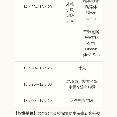
招募與業
外籍
14：55～16：20
務夥伴
求職
Steve
經驗
Chen
分享
華碩電腦
股份有限
公司
Hkawn
(Joy) San
16：20～16：25
休息
教職員／校友／學
16：25～17：00
生間交流與聯繫
17：00～17：10
大合照與閉幕
【指導單位】
教育部大專校院國際生留臺就業輔導