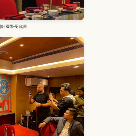
明軒國際長致詞