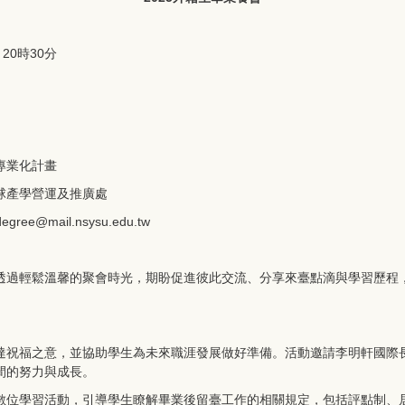
20時30分
專業化計畫
球產學營運及推廣處
ee@mail.nsysu.edu.tw
透過輕鬆溫馨的聚會時光，期盼促進彼此交流、分享來臺點滴與學習歷程
達祝福之意，並協助學生為未來職涯發展做好準備。活動邀請李明軒國際
間的努力與成長。
數位學習活動，引導學生瞭解畢業後留臺工作的相關規定，包括評點制、