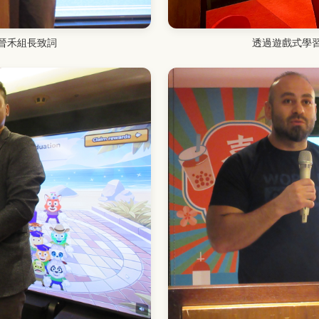
晉禾組長致詞
透過遊戲式學