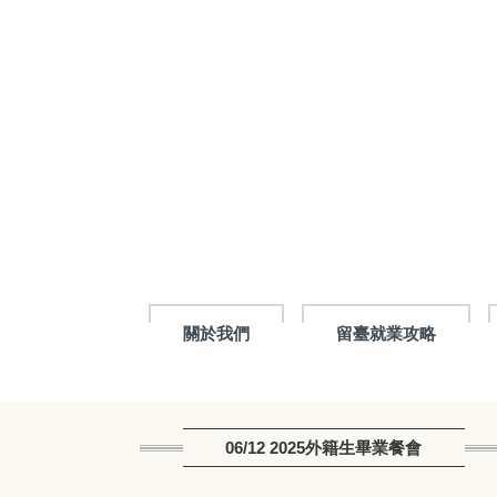
跳
到
主
要
內
容
區
塊
關於我們
留臺就業攻略
06/12 2025外籍生畢業餐會