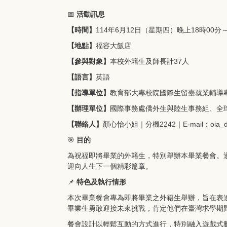
📅
活動訊息
【時間】
114年6月12日（星期四）晚上18時00分～
【地點】
福容大飯店
【參與對象】
本校外籍生及師長計37人
【語言】
英語
【指導單位】
教育部大專校院國際生留臺就業輔導
【辦理單位】
國際事務處僑外生與陸生事務組、全
【聯絡人】
顏心怡小姐｜分機2242｜E-mail：oia_degr
🎯
目的
為祝福即將畢業的外籍生，特別舉辦本畢業餐會。
迎向人生下一個精彩篇章。
📌
特色及執行情形
本次畢業餐會專為即將畢業之外籍生舉辦，旨在表
畢業生勇敢迎接未來挑戰，肯定他們在臺灣求學期
餐會設計以輕鬆互動的方式進行，特別融入遊戲式