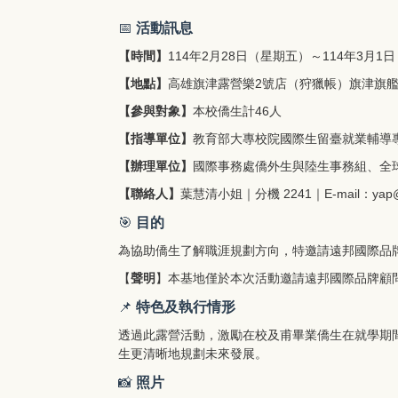
📅
活動訊息
【時間】
114年2月28日（星期五）～114年3月1
【地點】
高雄旗津露營樂2號店（狩獵帳）旗津旗
【參與對象】
本校僑生計46人
【指導單位】
教育部大專校院國際生留臺就業輔導
【辦理單位】
國際事務處僑外生與陸生事務組、全
【聯絡人】
葉慧清小姐｜分機 2241｜E-mail：
yap@
🎯
目的
為協助僑生了解職涯規劃方向，特邀請遠邦國際品
【
聲明
】本基地僅於本次活動邀請遠邦國際品牌顧
📌
特色及執行情形
透過此露營活動，激勵在校及甫畢業僑生在就學期
生更清晰地規劃未來發展。
📸
照片