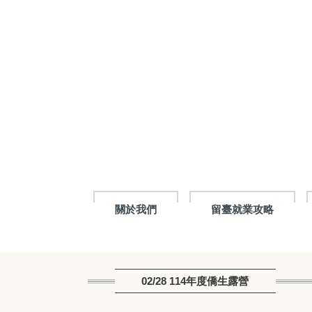
跳
到
主
要
內
容
區
塊
關於我們
留臺就業攻略
02/28 114年度僑生露營