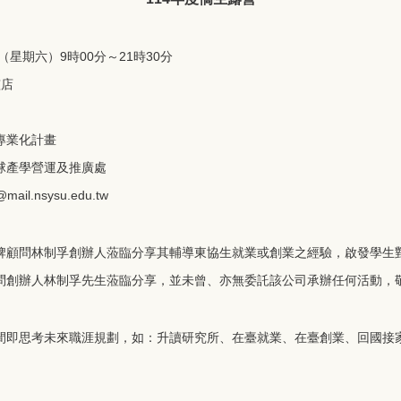
日（星期六）9時00分～21時30分
艦店
專業化計畫
球產學營運及推廣處
mail.nsysu.edu.tw
牌顧問林制孚創辦人蒞臨分享其輔導東協生就業或創業之經驗，啟發學生
問創辦人林制孚先生蒞臨分享，並未曾、亦無委託該公司承辦任何活動，
間即思考未來職涯規劃，如：升讀研究所、在臺就業、在臺創業、回國接