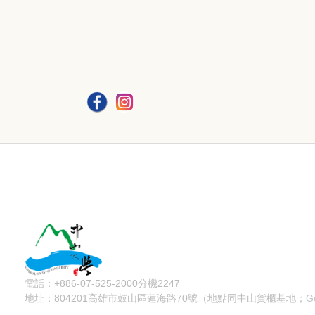
電話：+886-07-525-2000分機2247
地址：804201高雄市鼓山區蓮海路70號（地點同中山貨櫃基地；
G